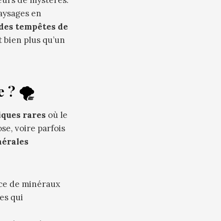
paysages en
 des tempêtes de
nt bien plus qu’un
 ? 🌪️
ques rares
où le
se, voire parfois
nérales
nce de minéraux
es qui