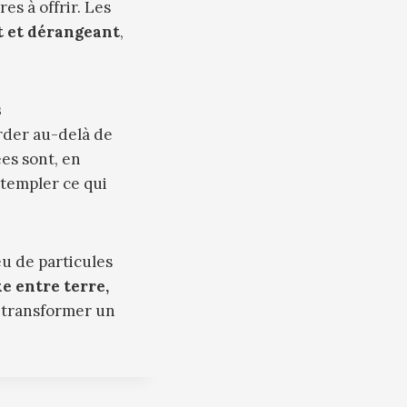
es à offrir. Les
t et dérangeant
,
s
rder au-delà de
es sont, en
ntempler ce qui
u de particules
e entre terre,
t transformer un