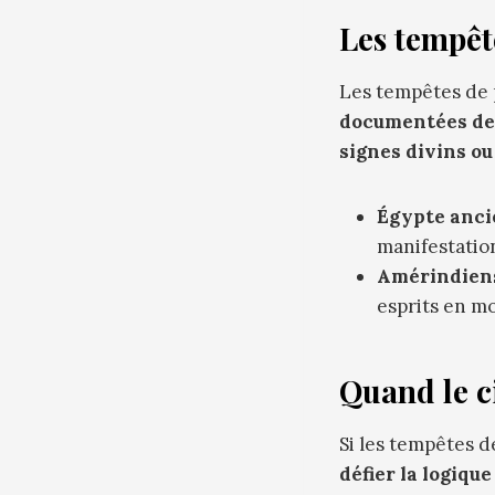
Les tempête
Les tempêtes de 
documentées dep
signes divins ou
Égypte anci
manifestation
Amérindiens
esprits en m
Quand le ci
Si les tempêtes d
défier la logique