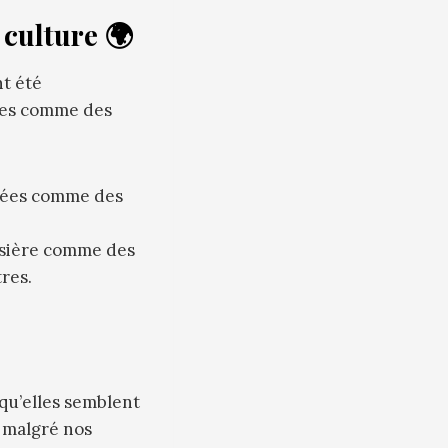
 culture 🌍
t été
vues comme des
étées comme des
ssière comme des
res.
 qu’elles semblent
e malgré nos