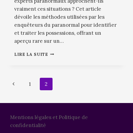
experts paranormaux approchent-ils
vraiment ces situations ? Cet article
dévoile les méthodes utilisées par les
enquêteurs du paranormal pour identifier
et traiter les possessions, offrant un
aperçu rare sur un…
ENQUÊTE
LIRE LA SUITE
PARANORMALE
:
COMMENT
LES
Navigation
Page
1
2
EXPERTS
DÉTECTENT
de
précédente
ET
TRAITENT
page
LES
POSSESSIONS
Mentions légales et Politique de
confidentialité