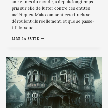
anciennes du monde, a depuis longtemps
pris sur elle de lutter contre ces entités
maléfiques. Mais comment ces rituels se
déroulent-ils réellement, et que se passe-
t-il lorsque…
EXORCISMES
LIRE LA SUITE
:
QUAND
L’ÉGLISE
AFFRONTE
LES
FORCES
DU
MAL